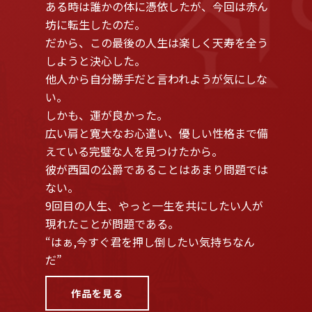
ある時は誰かの体に憑依したが、今回は赤ん
坊に転生したのだ。
だから、この最後の人生は楽しく天寿を全う
しようと決心した。
他人から自分勝手だと言われようが気にしな
い。
しかも、運が良かった。
広い肩と寛大なお心遣い、優しい性格まで備
えている完璧な人を見つけたから。
彼が西国の公爵であることはあまり問題では
ない。
9回目の人生、やっと一生を共にしたい人が
現れたことが問題である。
“はぁ,今すぐ君を押し倒したい気持ちなん
だ”
作品を見る