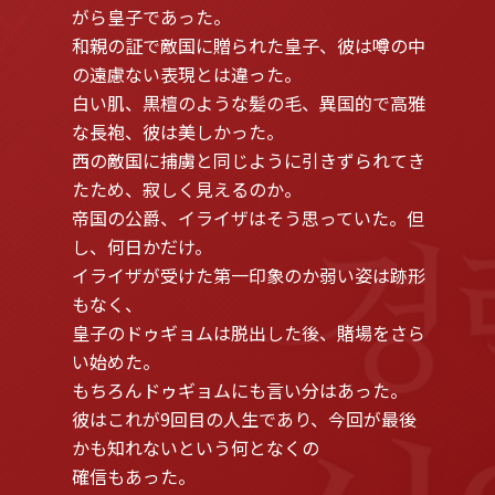
がら皇子であった。
和親の証で敵国に贈られた皇子、彼は噂の中
の遠慮ない表現とは違った。
白い肌、黒檀のような髪の毛、異国的で高雅
な長袍、彼は美しかった。
西の敵国に捕虜と同じように引きずられてき
たため、寂しく見えるのか。
帝国の公爵、イライザはそう思っていた。但
し、何日かだけ。
イライザが受けた第一印象のか弱い姿は跡形
もなく、
皇子のドゥギョムは脱出した後、賭場をさら
い始めた。
もちろんドゥギョムにも言い分はあった。
彼はこれが9回目の人生であり、今回が最後
かも知れないという何となくの
確信もあった。