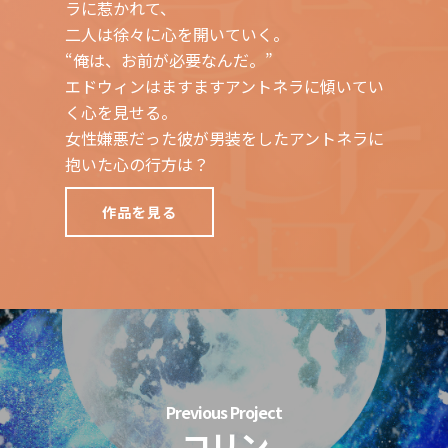
ラに惹かれて、
二人は徐々に心を開いていく。
“俺は、お前が必要なんだ。”
エドウィンはますますアントネラに傾いてい
く心を見せる。
女性嫌悪だった彼が男装をしたアントネラに
抱いた心の行方は？
作品を見る
Previous Project
コリン